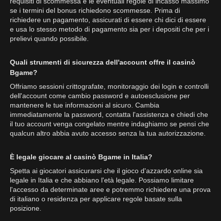
requisiti di scommessa e le eventuali regole di incasso massimo
se i termini del bonus richiedono scommesse. Prima di
richiedere un pagamento, assicurati di essere chi dici di essere
e usa lo stesso metodo di pagamento sia per i depositi che per i
prelievi quando possibile.
Quali strumenti di sicurezza dell'account offre il casinò
Bgame?
Offriamo sessioni crittografate, monitoraggio dei login e controlli
dell'account come cambio password e autoesclusione per
mantenere le tue informazioni al sicuro. Cambia
immediatamente la password, contatta l'assistenza e chiedi che
il tuo account venga congelato mentre indaghiamo se pensi che
qualcun altro abbia avuto accesso senza la tua autorizzazione.
È legale giocare al casinò Bgame in Italia?
Spetta ai giocatori assicurarsi che il gioco d'azzardo online sia
legale in Italia e che abbiano l'età legale. Possiamo limitare
l'accesso da determinate aree e potremmo richiedere una prova
di italiano o residenza per applicare regole basate sulla
posizione.