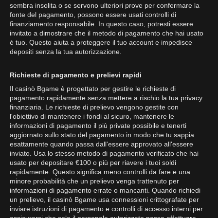
sembra insolita o se servono ulteriori prove per confermare la
fonte del pagamento, possono essere usati controlli di
finanziamento responsabile. In questo caso, potresti essere
invitato a dimostrare che il metodo di pagamento che hai usato
è tuo. Questo aiuta a proteggere il tuo account e impedisce
depositi senza la tua autorizzazione.
Richieste di pagamento e prelievi rapidi
Il casinò Bgame è progettato per gestire le richieste di
pagamento rapidamente senza mettere a rischio la tua privacy
finanziaria. Le richieste di prelievo vengono gestite con
l'obiettivo di mantenere i fondi al sicuro, mantenere le
informazioni di pagamento il più private possibile e tenerti
aggiornato sullo stato del pagamento in modo che tu sappia
esattamente quando passa dall'essere approvato all'essere
inviato. Usa lo stesso metodo di pagamento verificato che hai
usato per depositare €100 o più per riavere i tuoi soldi
rapidamente. Questo significa meno controlli da fare e una
minore probabilità che un prelievo venga trattenuto per
informazioni di pagamento errate o mancanti. Quando richiedi
un prelievo, il casinò Bgame usa connessioni crittografate per
inviare istruzioni di pagamento e controlli di accesso interni per
assicurarsi che solo il personale autorizzato possa effettuare