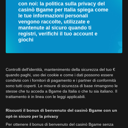
con noi: la politica sulla privacy del
casinò Bgame per Italia spiega come
le tue informazioni personali
vengono raccolte, utilizzate e
mantenute al sicuro quando ti
registri, verifichi il tuo account e
giochi
Controlli dell'identità, mantenimento della sicurezza del tuo €
quando paghi, uso dei cookie e come i dati possono essere
condivisi con i fornitori di pagamento e i partner di conformità
sono tutti coperti. Le misure di sicurezza di base rimangono le
stesse che tu acceda a Bgame da Italia o che tu sia italiano. Il
trattamento è in linea con le leggi applicabili.
Riscuoti il bonus di benvenuto del casinò Bgame con un
opt-in sicuro per la privacy
Per ottenere il bonus di benvenuto del casinò Bgame senza