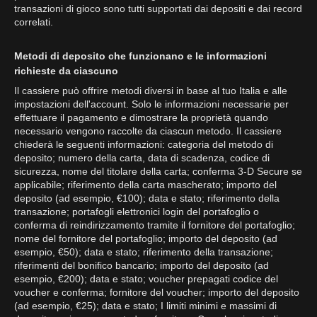
transazioni di gioco sono tutti supportati dai depositi e dai record
correlati.
Metodi di deposito che funzionano e le informazioni
richieste da ciascuno
Il cassiere può offrire metodi diversi in base al tuo Italia e alle
impostazioni dell'account. Solo le informazioni necessarie per
effettuare il pagamento e dimostrare la proprietà quando
necessario vengono raccolte da ciascun metodo. Il cassiere
chiederà le seguenti informazioni: categoria del metodo di
deposito; numero della carta, data di scadenza, codice di
sicurezza, nome del titolare della carta; conferma 3-D Secure se
applicabile; riferimento della carta mascherato; importo del
deposito (ad esempio, €100); data e stato; riferimento della
transazione; portafogli elettronici login del portafoglio o
conferma di reindirizzamento tramite il fornitore del portafoglio;
nome del fornitore del portafoglio; importo del deposito (ad
esempio, €50); data e stato; riferimento della transazione;
riferimenti del bonifico bancario; importo del deposito (ad
esempio, €200); data e stato; voucher prepagati codice del
voucher e conferma; fornitore del voucher; importo del deposito
(ad esempio, €25); data e stato; I limiti minimi e massimi di