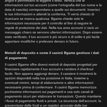
angoli e permettano di leggere il testo. Verifica che le
informazioni sul tuo account (come l'ortografia del tuo nome e la
data di nascita) corrispondano a quelle sui documenti. Inserisci
le tue informazioni e attendi la conferma. Ti verrà chiesto di
ricaricare se manca qualcosa. Bgame chiede solo le
informazioni necessarie per il controllo al fine di seguire le
regole di protezione dei dati. Nella tua area account ci sarà un
messaggio chiaro se servono ulteriori informazioni. Dopo essere
stato verificato, il tuo account è più sicuro e di solito è più facile
apportare modifiche o prelevare denaro in futuro.
Metodi di deposito e come il casinò Bgame gestisce i dati
di pagamento
Il casinò Bgame offre diversi metodi di deposito progettati per
finanziare rapidamente il tuo account e rendere il checkout
facile. Non appena aggiungi denaro, il cassiere ti mostrerà le
opzioni disponibili nella tua posizione in Italia, insieme a
eventuali minimi, tempi di elaborazione e altre informazioni
necessarie prima di confermare. Il casinò Bgame memorizza
pochissime informazioni sui pagamenti e usa solo canali di
pagamento sicuri per elaborare le transazioni. Questo mantiene
i flussi di pagamento fluidi e privati. La sicurezza dell'account, la
prevenzione delle frodi e un registro accurato delle tue