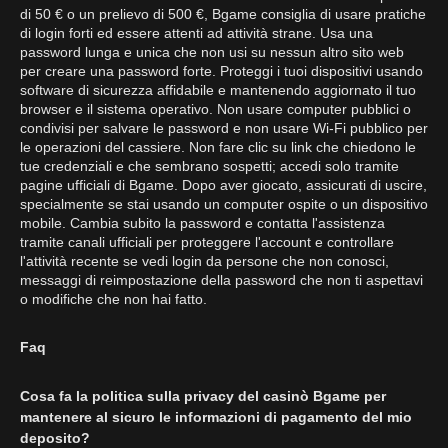
di 50 € o un prelievo di 500 €, Bgame consiglia di usare pratiche
di login forti ed essere attenti ad attività strane. Usa una
password lunga e unica che non usi su nessun altro sito web
per creare una password forte. Proteggi i tuoi dispositivi usando
software di sicurezza affidabile e mantenendo aggiornato il tuo
browser e il sistema operativo. Non usare computer pubblici o
condivisi per salvare le password e non usare Wi-Fi pubblico per
le operazioni del cassiere. Non fare clic su link che chiedono le
tue credenziali e che sembrano sospetti; accedi solo tramite
pagine ufficiali di Bgame. Dopo aver giocato, assicurati di uscire,
specialmente se stai usando un computer ospite o un dispositivo
mobile. Cambia subito la password e contatta l'assistenza
tramite canali ufficiali per proteggere l'account e controllare
l'attività recente se vedi login da persone che non conosci,
messaggi di reimpostazione della password che non ti aspettavi
o modifiche che non hai fatto.
Faq
Cosa fa la politica sulla privacy del casinò Bgame per
mantenere al sicuro le informazioni di pagamento del mio
deposito?