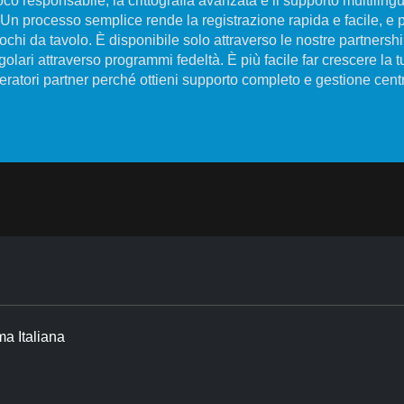
oco responsabile, la crittografia avanzata e il supporto multilingu
à. Un processo semplice rende la registrazione rapida e facile, e 
chi da tavolo. È disponibile solo attraverso le nostre partnership 
olari attraverso programmi fedeltà. È più facile far crescere la t
ratori partner perché ottieni supporto completo e gestione centr
a Italiana