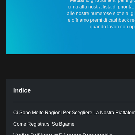
Mettiamo gli strumenti per il gi
cima alla nostra lista di priorit
alle nostre numerose slot e ai gio
e offriamo premi di cashback reg
quando lavori con ope
Indice
Ci Sono Molte Ragioni Per Scegliere La Nostra Piattaform
Come Registrarsi Su Bgame