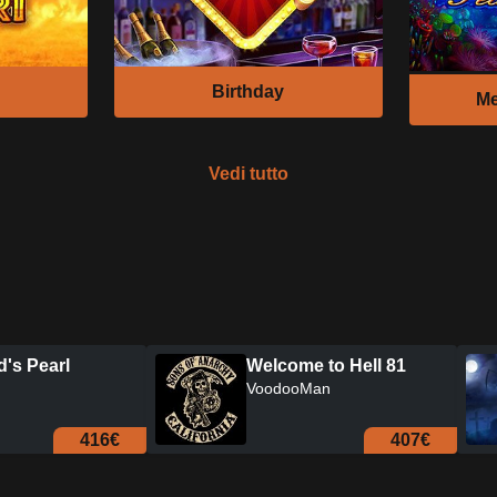
Birthday
Me
Vedi tutto
Birds
Mermaid's Pearl
Wolf
262€
416€