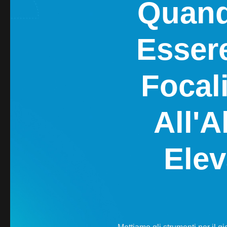
Quand
Essere
Focal
All'A
Elev