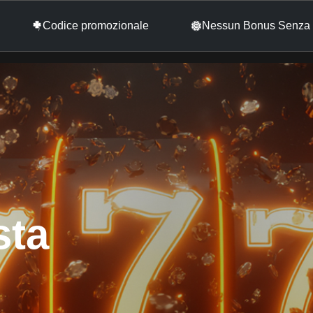
Codice promozionale
Nessun Bonus Senza 
sta