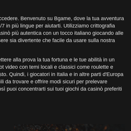
sono accedere. Benvenuto su Bgame, dove la tua avventura
/7 in più lingue per aiutarti. Utilizziamo crittografia
sinò più autentica con un tocco italiano giocando alle
sere sia divertente che facile da usare sulla nostra
re alla prova la tua fortuna e le tue abilità in un
ot video con temi locali e classici come roulette e
 Quindi, i giocatori in Italia e in altre parti d'Europa
 da trovare e offrire modi sicuri per prelevare
ì puoi concentrarti sui tuoi giochi da casinò preferiti