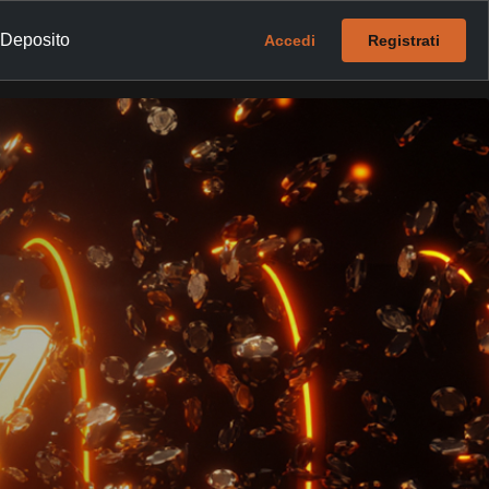
Deposito
Accedi
Registrati