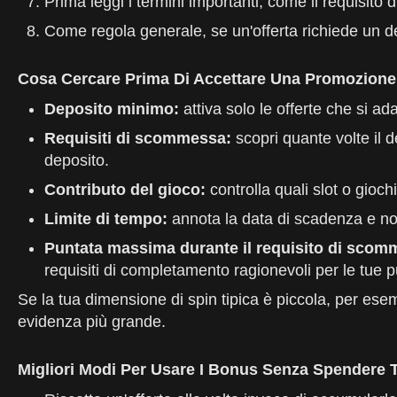
Prima leggi i termini importanti, come il requisito
Come regola generale, se un'offerta richiede un de
Cosa Cercare Prima Di Accettare Una Promozione
Deposito minimo:
attiva solo le offerte che si 
Requisiti di scommessa:
scopri quante volte il 
deposito.
Contributo del gioco:
controlla quali slot o gioc
Limite di tempo:
annota la data di scadenza e non
Puntata massima durante il requisito di scom
requisiti di completamento ragionevoli per le tue p
Se la tua dimensione di spin tipica è piccola, per ese
evidenza più grande.
Migliori Modi Per Usare I Bonus Senza Spendere 