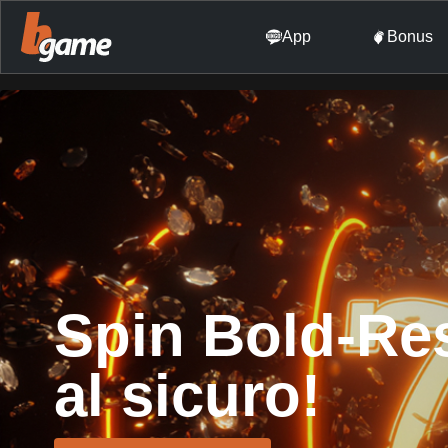
App
Bonus
Spin Bold-Re
al sicuro!