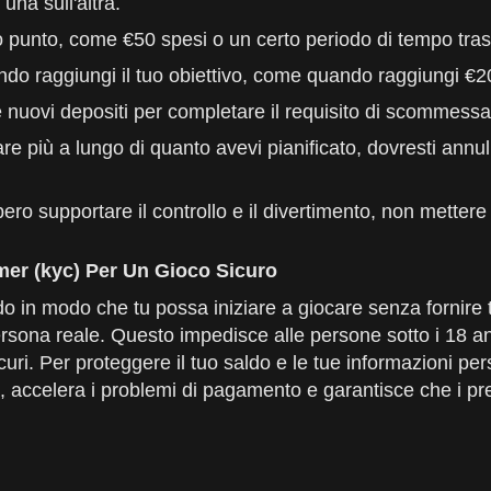
una sull'altra.
to punto, come €50 spesi o un certo periodo di tempo tra
quando raggiungi il tuo obiettivo, come quando raggiungi €2
re nuovi depositi per completare il requisito di scommessa
e più a lungo di quanto avevi pianificato, dovresti annul
ro supportare il controllo e il divertimento, non mettere
mer (kyc) Per Un Gioco Sicuro
o in modo che tu possa iniziare a giocare senza fornire 
rsona reale. Questo impedisce alle persone sotto i 18 an
uri. Per proteggere il tuo saldo e le tue informazioni per
 accelera i problemi di pagamento e garantisce che i pre