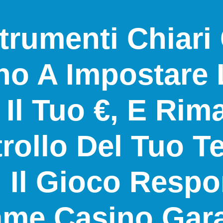
trumenti Chiari 
no A Impostare L
 Il Tuo €, E Rim
rollo Del Tuo 
, Il Gioco Respo
ame Casino Gara