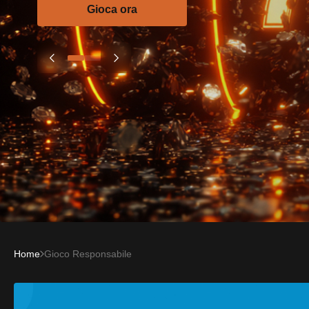
Gioca ora
Home
Gioco Responsabile