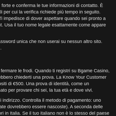
forte e conferma le tue informazioni di contatto. È
i per cui la verifica richiede più tempo in seguito.
. Ti impedisce di dover aspettare quando sei pronto a
ount. Usa il tuo nome legale esattamente come appare
assword unica che non userai su nessun altro sito.
.
 fermare le frodi. Quando ti registri su Bgame Casino,
 potrebbero chiederti una prova. La Know Your Customer
siti di €500. Una prova di identità, come un
o per provare chi sei, la tua età e dove vivi.
 indirizzo. Controlla il metodo di pagamento: uno
vate dovrebbero essere nascoste). A seconda delle
 in Italia. Se il tuo italiano non è lo stesso del paese