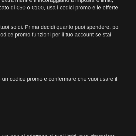
xtra mentre ti incoraggiano a impostare limiti,
cato di €50 o €100, usa i codici promo e le offerte
 tuoi soldi. Prima decidi quanto puoi spendere, poi
 codice promo funzioni per il tuo account se stai
e un codice promo e confermare che vuoi usare il